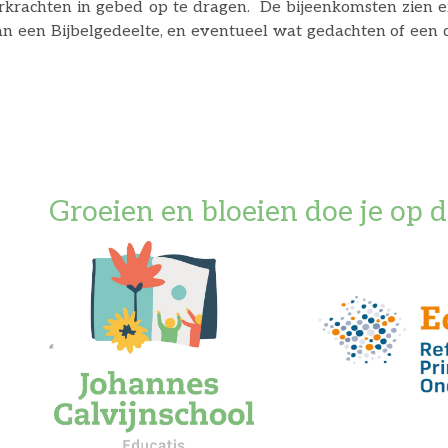
erkrachten in gebed op te dragen. De bijeenkomsten zien e
an een Bijbelgedeelte, en eventueel wat gedachten of een
ankpunten, komende gebeurtenissen in de klassen en pu
ie dat willen gaan vervolgens hardop in gebed voor. Er zijn
f en t
Groeien en bloeien doe je op d