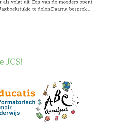
r als volgt uit: Een van de moeders opent
 dagboekstukje te delen.Daarna bespreken
nten die door juf Molenaar aangedragen
 moeders die er bijna altijd zijn, er zijn
e JCS!