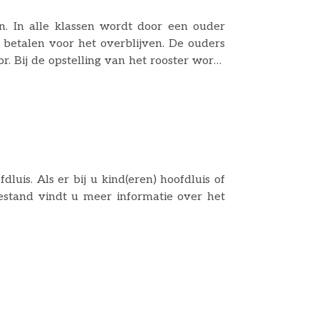
n. In alle klassen wordt door een ouder
betalen voor het overblijven. De ouders
. Bij de opstelling van het rooster wordt
n op school zullen dan ook vaker moeten
ar. De gegevens van de coördinator staan
uis. Als er bij u kind(eren) hoofdluis of
estand vindt u meer informatie over het