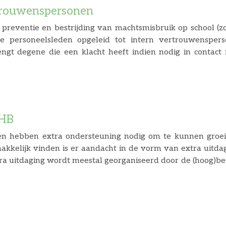
trouwenspersonen
 preventie en bestrijding van machtsmisbruik op school (zo
ee personeelsleden opgeleid tot intern vertrouwenspers
ngt degene die een klacht heeft indien nodig in contac
s ook voorlichter. Zij informeren teamleden, ouders en 
eksuele intimidatie te voorkomen en/of te melden. D
catis-rpo.nl) en Meester Bax (h.bax@e
 HB
n hebben extra ondersteuning nodig om te kunnen groeie
) makkelijk vinden is er aandacht in de vorm van extra uitd
ra uitdaging wordt meestal georganiseerd door de (hoog)bega
uiten de klas. Kinderen komen wekelijks bij haar voor ee
roepje (klimgroepje). Zij stemt dit af met de leerkrachten
 niet g