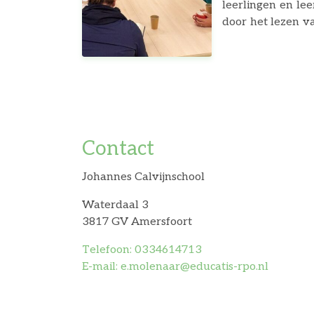
leerlingen en le
door het lezen v
we gebeds- of d
worden. Degenen d
ook moeders die a
Contact
Johannes Calvijnschool
Waterdaal 3
3817 GV Amersfoort
Telefoon: 0334614713
E-mail: e.molenaar@educatis-rpo.nl