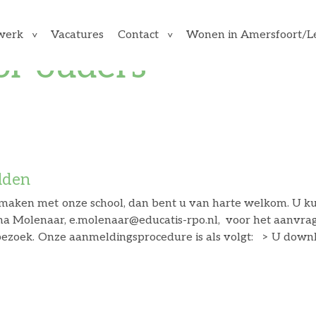
Vacatures
Wonen in Amersfoort/L
werk
Contact
or ouders
lden
t maken met onze school, dan bent u van harte welkom. U k
rna Molenaar, e.molenaar@educatis-rpo.nl, voor het aanvrag
zoek. Onze aanmeldingsprocedure is als volgt: > U downloadt het in
 verzenden aan de managementassistente van de school: a.b
school, neemt de directeur van de school contact met u 