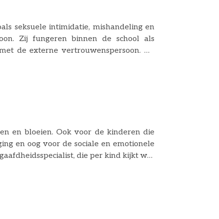
als seksuele intimidatie, mishandeling en
oon. Zij fungeren binnen de school als
t met de externe vertrouwenspersoon. De
leerlingen over wegen die open staan om
e contactpersonen zijn Juf Van Gorsel
n en bloeien. Ook voor de kinderen die
aging en oog voor de sociale en emotionele
afdheidsspecialist, die per kind kijkt wat
n coachingsmoment en nemen soms deel aan
 en houdt de ouders hiervan op de hoogte.