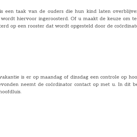
is een taak van de ouders die hun kind laten overblijve
wordt hiervoor ingeroosterd. Of u maakt de keuze om te 
erd op een rooster dat wordt opgesteld door de coördinator
n zo goed mogelijke verdeling. Ouders met meer kindere
overblijfcoördinator is per mail en telefonisch bereikba
oolgids.
vakantie is er op maandag of dinsdag een controle op hoofdl
vonden neemt de coördinator contact op met u. In dit b
hoofdluis.