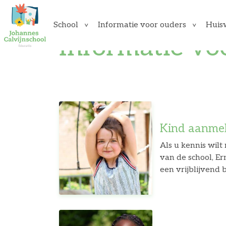
School
Informatie voor ouders
Huis
Informatie vo
Kind aanme
Als u kennis wil
van de school, E
een vrijblijvend be
formulier kunt u
ontvangen is op 
docum