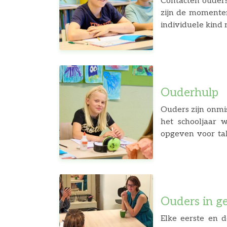
Contacten ouders
zijn de momenten
individuele kind maa
aan het begin van 
Ouderhulp
Ouders zijn onmis
het schooljaar 
opgeven voor tak
maken ook de pla
contact met de a
Wanneer ouders
Ouders in g
Elke eerste en 