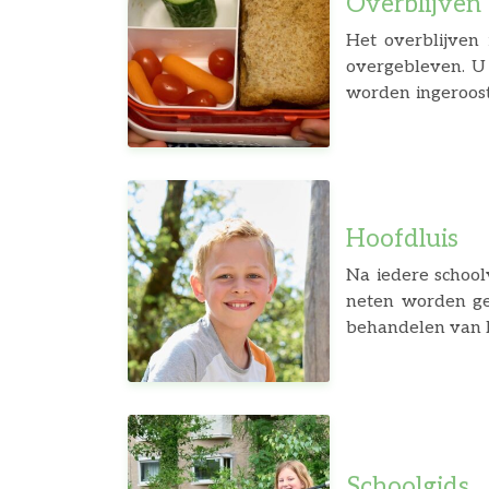
Overblijven
Het overblijven 
overgebleven. U 
worden ingeroost
gekeken naar ee
overblijven. De 
vermeld in de sch
Hoofdluis
Na iedere school
neten worden ge
behandelen van 
Schoolgids