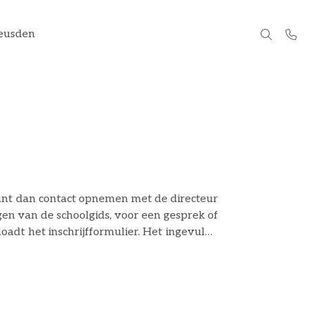
eusden
unt dan contact opnemen met de directeur
en van de schoolgids, voor een gesprek of
schrijfformulier. Het ingevulde
ooij@educatis-rpo.nl. Nadat het formulier
op voor een afspraak. Ook worden dan de