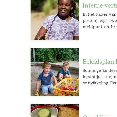
Interne ver
In het kader van
pesten) zijn tw
meldpunt en bre
contactpersoon i
bijvoorbeeld s
(e.vangorsel@edu
Beleidsplan
Sommige kindere
lesstof juist (te
ontwikkeling. Ext
nodig is in en b
een verrijkingsg
Voor kinderen die