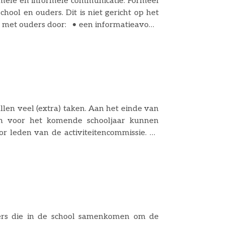
mele en informele communicatie. Formeel
ool en ouders. Dit is niet gericht op het
: • een informatieavond
stellen; • de maandelijkse
na afs
llen veel (extra) taken. Aan het einde van
ich voor het komende schooljaar kunnen
leden van de activiteitencommissie. Zij
het begin van het schooljaar gemaild. Om
 naar: ac.calvijnschool@educatis-rpo.nl
ers die in de school samenkomen om de