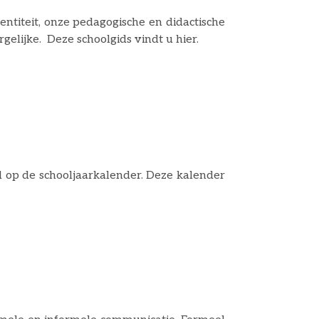
entiteit, onze pedagogische en didactische
uitgangspunten, maar ook veel praktische informatie over schooltijden en dergelijke. Deze schoolgids vindt u hier.
d op de schooljaarkalender. Deze kalender