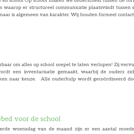
 en school Op school maken we onderscheid tussen de for
 waarop er structureel communicatie plaatsvindt tussen sch
r is algemeen van karakter. Wij houden formeel contact met ouders door
het schooljaar, waarop we het werken binnen de klas aan de orde 
nieuwsbrief; • de schoolgids; • de website; • ouderbezoeken; incidenteel 
baar om alles op school soepel te laten verlopen! Zij vervu
wordt een inventarisatie gemaakt, waarbij de ouders z
en naar keuze. Alle ouderhulp wordt gecoördineerd door 
nningen en roosters. Dit rooster krijgt iedere ouder aan 
ctiviteitencommssie op te nemen kunt u een email sturen
ebed voor de school
derde woensdag van de maand zijn er een aantal moed